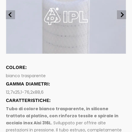
Tubi flessibili per alimenti
Chimica e Carburanti
Aspirazione e mandata di sostanze alimentari e bevan
de
Farmaceutica
Tubi flessibili per industria farmaceutica
Aspirazione e mandata di prodotti farmaceutici
Spurghi
Sistemi di connessione
Raccordi per tubi flessibili e accessori
Legno
COLORE:
bianco trasparente
GAMMA DIAMETRI:
12,7x25,1-76,2x88,6
CARATTERISTICHE:
Tubo di colore bianco trasparente, in silicone
trattato al platino, con rinforzo tessile e spirale in
acciaio inox Aisi 316L.
Sviluppato per offrire alte
prestazioni in pressione. Il tubo estruso, completamente