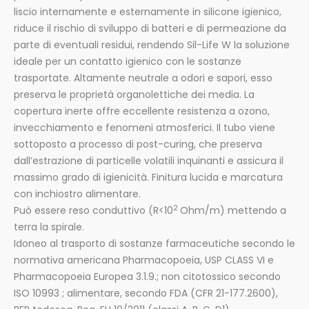
liscio internamente e esternamente in silicone igienico,
riduce il rischio di sviluppo di batteri e di permeazione da
parte di eventuali residui, rendendo Sil-Life W la soluzione
ideale per un contatto igienico con le sostanze
trasportate. Altamente neutrale a odori e sapori, esso
preserva le proprietà organolettiche dei media. La
copertura inerte offre eccellente resistenza a ozono,
invecchiamento e fenomeni atmosferici. Il tubo viene
sottoposto a processo di post-curing, che preserva
dall’estrazione di particelle volatili inquinanti e assicura il
massimo grado di igienicità. Finitura lucida e marcatura
con inchiostro alimentare.
2
Può essere reso conduttivo (R<10
Ohm/m) mettendo a
terra la spirale.
Idoneo al trasporto di sostanze farmaceutiche secondo le
normativa americana Pharmacopoeia, USP CLASS VI e
Pharmacopoeia Europea 3.1.9.; non citotossico secondo
ISO 10993 ; alimentare, secondo FDA (CFR 21-177.2600),