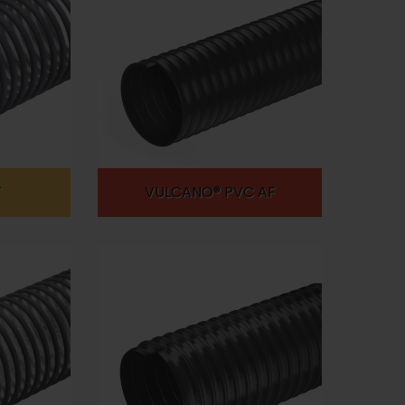
T
VULCANO® PVC AF