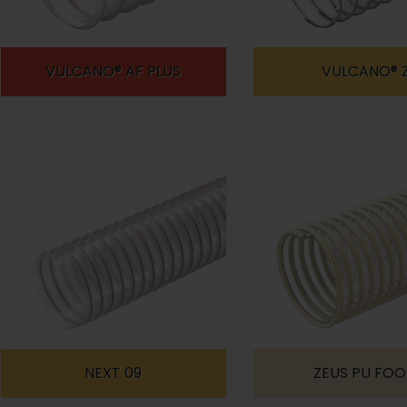
VULCANO® AF PLUS
VULCANO® 
NEXT 09
ZEUS PU FO