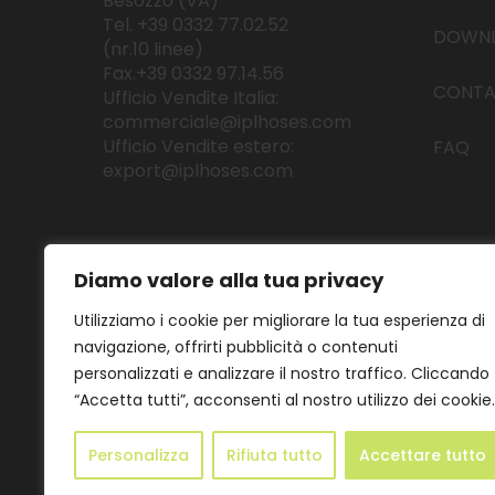
Besozzo (VA)
Tel. +39 0332 77.02.52
DOWN
(nr.10 linee)
Fax.+39 0332 97.14.56
CONTA
Ufficio Vendite Italia:
commerciale@iplhoses.com
Ufficio Vendite estero:
FAQ
export@iplhoses.com
Diamo valore alla tua privacy
Utilizziamo i cookie per migliorare la tua esperienza di
navigazione, offrirti pubblicità o contenuti
personalizzati e analizzare il nostro traffico. Cliccando
“Accetta tutti”, acconsenti al nostro utilizzo dei cookie.
© 2022 Industrie Plastiche Lombarde S.p.a. - P.IVA 004136
Personalizza
Rifiuta tutto
Accettare tutto