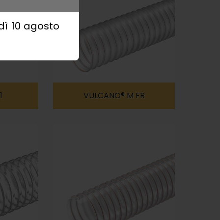
edì 10 agosto
1
VULCANO® M FR