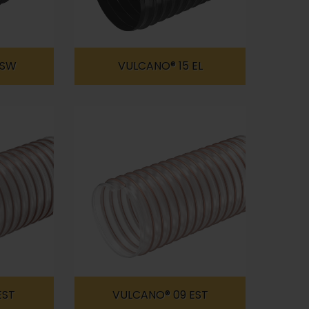
ASW
VULCANO® 15 EL
EST
VULCANO® 09 EST