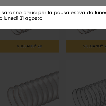
ici saranno chiusi per la pausa estiva da lun
o lunedì 31 agosto
VULCANO® ZR
VULCANO® S