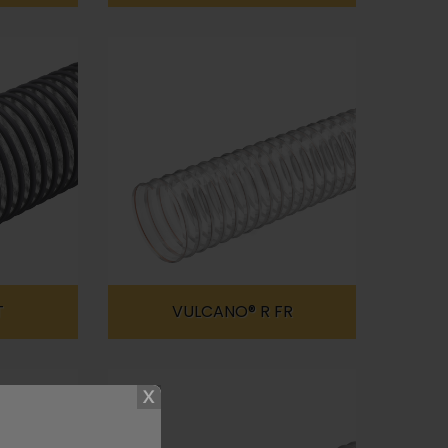
T
VULCANO® R FR