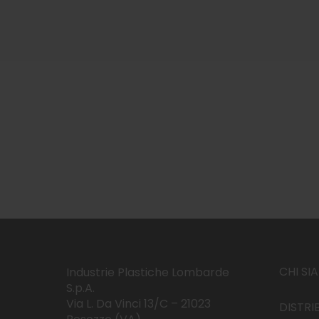
CHI SI
Industrie Plastiche Lombarde
S.p.A.
Via L. Da Vinci 13/C – 21023
DISTRI