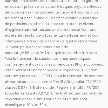
perméation d’éventuels résidus ; très neutre en goût et
en odeur, il préserve les caractéristiques organoleptiques
des substances transportées. Le tuyau est soumis à un
traitement post-curing qui permet d’éviter la libération
de particules volatiles polluantes et assure un niveau
d’hygiène maximal. Les couvercles inertes offrent une
excellente résistance à l’ozone, au vieillissement et aux
intempéries. Marquage à l’encre de qualité alimentaire.
Le tuyau peut devenir conducteur de
2
courant (R<10
Ohm/m) si la spirale est mise à la terre.
Pour le transport de substances pharmaceutiques,
conformément aux normes américaines Pharmacopoeia,
USP CLASS VI et Pharmacopoeia européenne 3.1.9. ; Non
cytotoxique selon ISO 10993 ; pour le transport de denrées
alimentaires selon la norme FDA 21 CFR (section 177.2600,
classes D,E,F) ; BfR allemande ; Règlement (UE) n°10/2011
(pour les simulants A,B,C,D1). Tests effectués:des tests de
migration dans un simulant acide et un simulant
alcoolique à 20 % et 50 %.