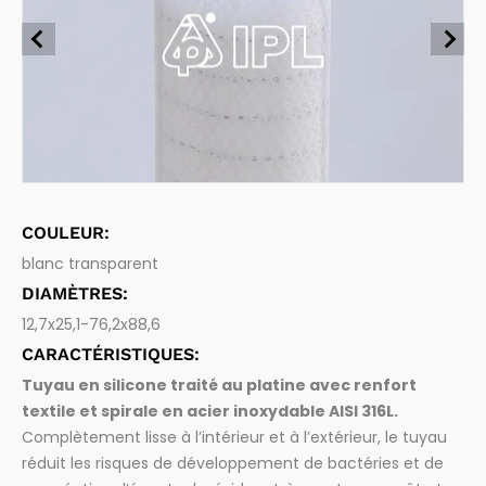
Aspiration et évacuation de liquides et d'eaux usées
Tuyaux alimentaires
Chimique et carburants
Aspiration et transfert de produits alimentaires et de boi
ssons
Pharmaceutique
Tuyaux pharmaceutiques
Aspiration et transfert de produits pharmaceutiques
Vidange des fosses
Raccords
Raccords de tuyaux et accessoires
Bois
COULEUR:
blanc transparent
DIAMÈTRES:
12,7x25,1-76,2x88,6
CARACTÉRISTIQUES:
Tuyau en silicone traité au platine avec renfort
textile et spirale en acier inoxydable AISI 316L.
Complètement lisse à l’intérieur et à l’extérieur, le tuyau
réduit les risques de développement de bactéries et de