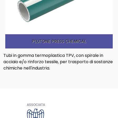
Tubi flessibili per alimenti
Chimica e Carburanti
Aspirazione e mandata di sostanze alimentari e bevan
de
Farmaceutica
Tubi flessibili per industria farmaceutica
Aspirazione e mandata di prodotti farmaceutici
Spurghi
Sistemi di connessione
PLUTONE PRESS CHEMICAL
Raccordi per tubi flessibili e accessori
Legno
Tubi in gomma termoplastica TPV, con spirale in
acciaio e/o rinforzo tessile, per trasporto di sostanze
chimiche nell'industria.
ASSOCIATA