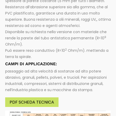
Spessore di parete costante 1,5 mm per tutti i diametri.
Resistenza all’abrasione superiore sia alla gomma, che al
PVC plastificato, garantisce una durata in uso molto
superiore. Buona resistenza a olii minerali, raggi UV,, ottima
resistenza ad ozono e agenti atmosferici.
Disponibile su richiesta nella versione con materiale che
9
rende la parete del tubo antistatica permanente (R<10
Ohm/m).
2
Può essere reso conduttivo (R<10
Ohm/m). mettendo a
terra la spirale.
CAMPI DI APPLICAZIONE:
passaggio ad alta velocità di sostanze ad alto potere
abrasivo, granuli, pellets, polveri, e trucioli. Per aspirazioni
industriali, compressori, sistemi di distribuzione granuli,
nell’industria plastica e su macchine da stampa.
PDF SCHEDA TECNICA