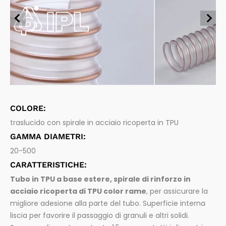
Tubi flessibili per alimenti
Chimica e Carburanti
Aspirazione e mandata di sostanze alimentari e bevan
de
Farmaceutica
Tubi flessibili per industria farmaceutica
Aspirazione e mandata di prodotti farmaceutici
Spurghi
Sistemi di connessione
Raccordi per tubi flessibili e accessori
Legno
COLORE:
traslucido con spirale in acciaio ricoperta in TPU
GAMMA DIAMETRI:
20-500
CARATTERISTICHE:
Tubo in TPU a base estere, spirale di rinforzo in
acciaio ricoperta di TPU color rame
, per assicurare la
migliore adesione alla parte del tubo. Superficie interna
liscia per favorire il passaggio di granuli e altri solidi.