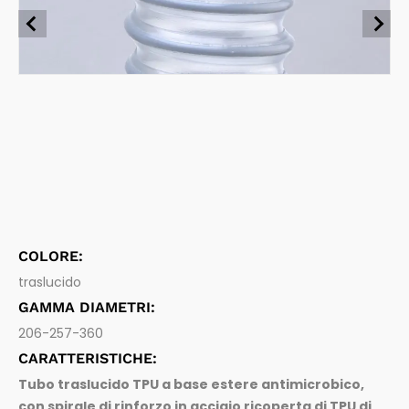
Farmaceutica
Tubi flessibili per industria farmaceutica
Aspirazione e mandata di prodotti farmaceutici
Spurghi
Sistemi di connessione
Raccordi per tubi flessibili e accessori
Legno
COLORE:
traslucido
GAMMA DIAMETRI:
206-257-360
CARATTERISTICHE:
Tubo traslucido TPU a base estere antimicrobico,
con spirale di rinforzo in acciaio ricoperta di TPU di