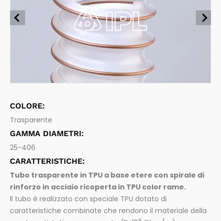
Tubi flessibili per alimenti
Chimica e Carburanti
Aspirazione e mandata di sostanze alimentari e bevan
de
Farmaceutica
Tubi flessibili per industria farmaceutica
Aspirazione e mandata di prodotti farmaceutici
Spurghi
Sistemi di connessione
Raccordi per tubi flessibili e accessori
Legno
COLORE:
Trasparente
GAMMA DIAMETRI:
25-406
CARATTERISTICHE:
Tubo trasparente in TPU a base etere con spirale di
rinforzo in acciaio ricoperta in TPU color rame.
Il tubo è realizzato con speciale TPU dotato di
caratteristiche combinate che rendono il materiale della
9