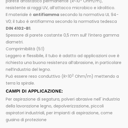
parete antistatico permanente (R<10
Ohm/m),
resistente ai raggi UV, all’attacco microbico e idrolitico.
Il materiale è
antifiamma
secondo la normativa UL 94-
V0; il tubo é antifiamma secondo la normativa tedesca
DIN 4102-B1
.
Spessore di parete costante 0,5 mm sull’ l’intera gamma
diametri.
Comprimibilità (5:1)
Leggero e flessibile, il tubo è adatto ad applicazioni ove è
richiesta una buona resistenza all’abrasione, in particolare
nell’industria del legno.
2
Può essere reso conduttivo (R<10
Ohm/m) mettendo a
terra la spirale.
CAMPI DI APPLICAZIONE:
Per aspirazione di segatura, polveri abrasive nell' industria
della lavorazione legno, depolverizzazione, piccoli
aspiratori industriali, per impianti di aspirazione, come
guaina di protezione