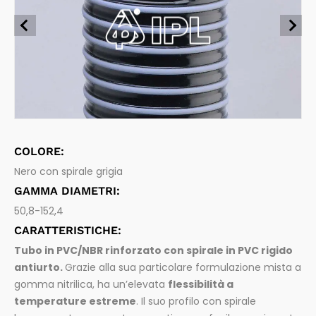
Tubi flessibili per alimenti
Chimica e Carburanti
Aspirazione e mandata di sostanze alimentari e bevan
de
Farmaceutica
Tubi flessibili per industria farmaceutica
Aspirazione e mandata di prodotti farmaceutici
Spurghi
Sistemi di connessione
Raccordi per tubi flessibili e accessori
Legno
COLORE:
Nero con spirale grigia
GAMMA DIAMETRI:
50,8-152,4
CARATTERISTICHE:
Tubo in PVC/NBR rinforzato con spirale in PVC rigido
antiurto.
Grazie alla sua particolare formulazione mista a
gomma nitrilica, ha un’elevata
flessibilità a
temperature estreme
. Il suo profilo con spirale