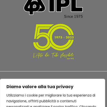
Diamo valore alla tua privacy
Utilizziamo i cookie per migliorare la tua esperienza di
TERMINI E CONDIZIONI
PRIVACY POLICY
navigazione, offrirti pubblicità o contenuti
personalizzati e analizzare il nostro traffico. Cliccando