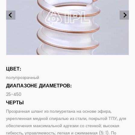
Шлюзы для пищи
Всасывание и подача пищевых продуктов и напитков
промышленность
Фармацевтические шланги
Пищевая
Всасывание и доставка фармацевтической продукции
Системное соединение
строительство
Шланговые фитинги и аксессуары
Сельское хозяйство
ЦВЕТ:
полупрозрачный
ДИАПАЗОНЕ ДИАМЕТРОВ:
25-450
ЧЕРТЫ
Прозрачная шланг из полиуретана на основе эфира,
укрепленная медной спиралью из стали, покрытой ТПУ, для
обеспечения максимальной адгезии со стенкой; высокая
гибкость, управляемость; легкая и сжимаемая (5: 1). По