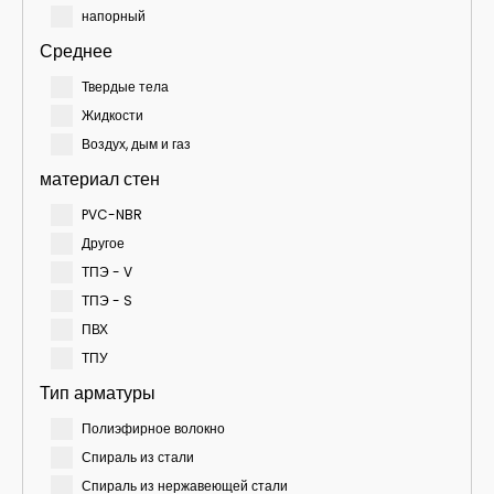
напорный
Среднее
Твердые тела
Жидкости
Воздух, дым и газ
материал стен
PVC-NBR
Другое
ТПЭ - V
ТПЭ - S
ПВХ
ТПУ
Тип арматуры
Полиэфирное волокно
Спираль из стали
Спираль из нержавеющей стали