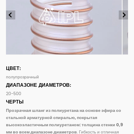
Шлюзы для пищи
Всасывание и подача пищевых продуктов и напитков
промышленность
Фармацевтические шланги
Пищевая
Всасывание и доставка фармацевтической продукции
Системное соединение
строительство
Шланговые фитинги и аксессуары
Сельское хозяйство
ЦВЕТ:
полупрозрачный
ДИАПАЗОНЕ ДИАМЕТРОВ:
20-500
ЧЕРТЫ
Прозрачная шланг из полиуретана на основе эфира со
стальной арматурной спиралью, покрытая
высокоэластичным полиуретаном: толщина стенки 0,9
мм во всем диапазоне диаметров
. Гибкость и отличная