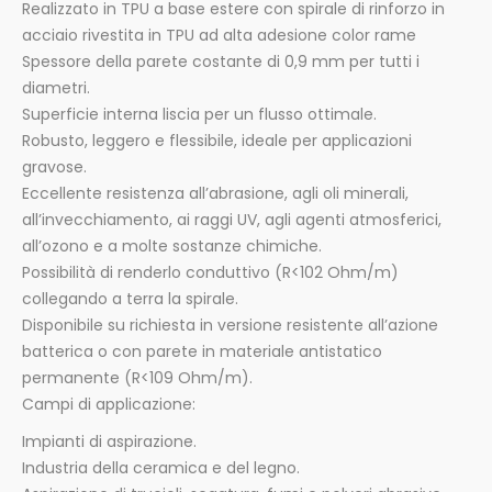
Realizzato in TPU a base estere con spirale di rinforzo in
acciaio rivestita in TPU ad alta adesione color rame
Spessore della parete costante di 0,9 mm per tutti i
diametri.
Superficie interna liscia per un flusso ottimale.
Robusto, leggero e flessibile, ideale per applicazioni
gravose.
Eccellente resistenza all’abrasione, agli oli minerali,
all’invecchiamento, ai raggi UV, agli agenti atmosferici,
all’ozono e a molte sostanze chimiche.
Possibilità di renderlo conduttivo (R<102 Ohm/m)
collegando a terra la spirale.
Disponibile su richiesta in versione resistente all’azione
batterica o con parete in materiale antistatico
permanente (R<109 Ohm/m).
Campi di applicazione:
Impianti di aspirazione.
Industria della ceramica e del legno.