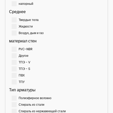
напорный
Среднее
Твердые тела
Жидкости
Воздух, дым и газ
материал стен
PVC-NBR
Другое
ТПЭ - V
ТПЭ - S
ПВХ
ТПУ
Тип арматуры
Полиэфирное волокно
Спираль из стали
Спираль из нержавеющей стали