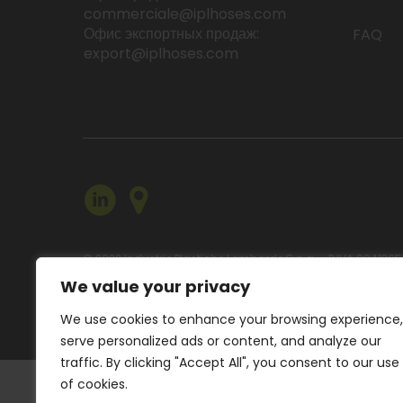
commerciale@iplhoses.com
Офис экспортных продаж:
FAQ
export@iplhoses.com
© 2022 Industrie Plastiche Lombarde S.p.a. - P.IVA 004136
We value your privacy
We use cookies to enhance your browsing experience,
serve personalized ads or content, and analyze our
traffic. By clicking "Accept All", you consent to our use
of cookies.