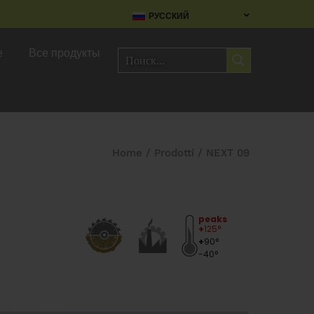
РУССКИЙ
е
Все продукты
Home
/
Prodotti
/
NEXT 09
peaks
+
125°
+
90°
-40°