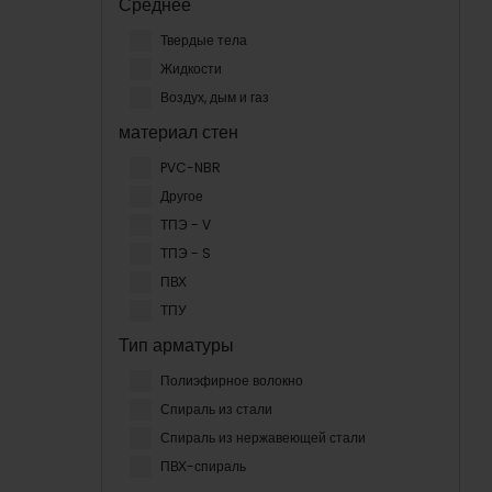
Среднее
Твердые тела
Жидкости
Воздух, дым и газ
материал стен
PVC-NBR
Другое
ТПЭ - V
ТПЭ - S
ПВХ
ТПУ
Тип арматуры
Полиэфирное волокно
Спираль из стали
Спираль из нержавеющей стали
ПВХ-спираль