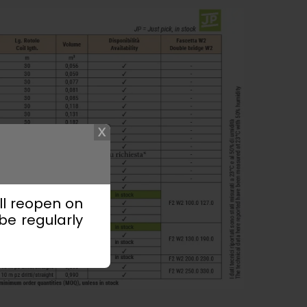
ll reopen on
be regularly