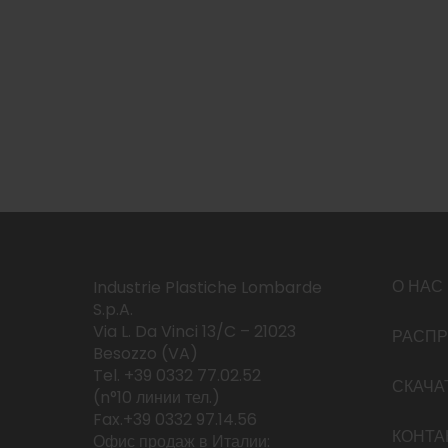
О НАС
Industrie Plastiche Lombarde
S.p.A.
Via L. Da Vinci 13/C – 21023
РАСП
Besozzo (VA)
Tel. +39 0332 77.02.52
СКАЧА
(n°10 линии тел.)
Fax.+39 0332 97.14.56
КОНТА
Офис продаж в Италии: