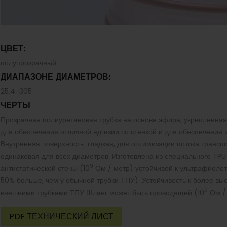
ЦВЕТ:
полупрозрачный
ДИАПАЗОНЕ ДИАМЕТРОВ:
25,4-305
ЧЕРТЫ
Прозрачная полиуретановая трубка на основе эфира, укрепленна
для обеспечения отличной адгезии со стенкой и для обеспечения
Внутренняя поверхность гладкая, для оптимизации потока трансп
одинаковая для всех диаметров. Изготовлена из специального TP
9
антистатической стены (10
Ом / метр) устойчивой к ультрафиолет
50% больше, чем у обычной трубки ТПУ). Устойчивость к более в
2
внешними трубками ТПУ Шланг может быть проводящей (10
Ом / 
PDF ТЕХНИЧЕСКИЙ ЛИСТ