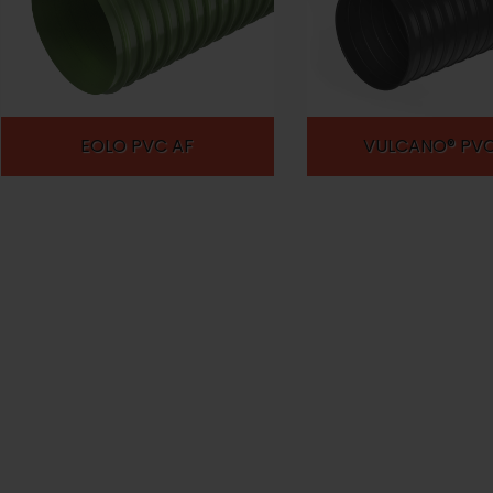
EOLO PVC AF
VULCANO® PVC