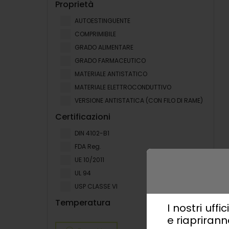
Proprietà
AUTOESTINGUENTE
COMPRIMIBILE
GRADO ALIMENTARE
GRADO FARMACEUTICO
MATERIALE ANTISTATICO
MATERIALE ELETTROCONDUTTIVO
VERSIONE ANTISTATICA (CON FILO DI RAME)
Certificazioni
DIN 4102-B1
FDA Reg.
UE 10/2011
UL 94
USP CLASSE VI
Temperatura
I nostri uff
e riaprirann