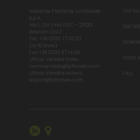
Chimica e Carburanti
reflue
CHI SI
Industrie Plastiche Lombarde
Tubi flessibili per alimenti
Farmaceutica
Aspirazione e mandata di sostanze alime
S.p.A.
ntari e bevande
Via L. Da Vinci 13/C – 21023
DISTRI
Spurghi
Tubi flessibili per industria farma
Besozzo (VA)
ceutica
Tel. +39 0332 77.02.52
DOWN
Aspirazione e mandata di prodotti farma
Legno
(nr.10 linee)
ceutici
Fax.+39 0332 97.14.56
CONTA
Sistemi di connessione
Ufficio Vendite Italia:
Raccordi per tubi flessibili e accessori
commerciale@iplhoses.com
Ufficio Vendite estero:
FAQ
export@iplhoses.com