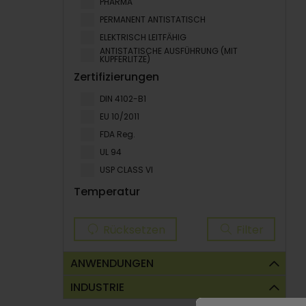
PHARMA
PERMANENT ANTISTATISCH
ELEKTRISCH LEITFӒHIG
ANTISTATISCHE AUSFÜHRUNG (MIT
KUPFERLITZE)
Zertifizierungen
DIN 4102-B1
EU 10/2011
FDA Reg.
UL 94
USP CLASS VI
Temperatur
Rücksetzen
Filter
ANWENDUNGEN
INDUSTRIE
Schläuche für abrasiven medien
Absaugung von abrasivem Material