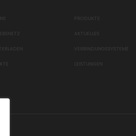
UNS
PRODUKTE
IEBSNETZ
AKTUELLES
TERLADEN
VERBINDUNGSSYSTEME
KTE
LEISTUNGEN
.