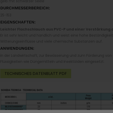
gelb mit schwarzer Seele
DURCHMESSERBEREICH:
25-153
EIGENSCHAFTEN:
Leichter Flachschlauch aus PVC-P und einer Verstärkun
Er ist sehr leicht und handlich und weist eine hohe Beständigke
Witterungseinflüsse und viele chemische Substanzen auf.
ANWENDUNGEN:
in der Landwirtschaft, zur Bewässerung und zum Förderung von
Flüssigkeiten wie Düngemitteln und Insektiziden eingesetzt.
TECHNISCHES DATENBLATT PDF