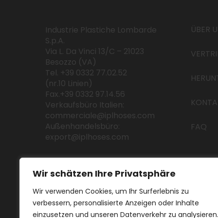
ÜBER 
Industrie Plastiche Lombarde
S.p.A.
Via L. Da Vinci 13/C – 21023
VERTR
Besozzo (VA)
Tel. +39 0332 77.02.52
HERUN
(nr.10 Linien)
Fax.+39 0332 97.14.56
KONTA
Verkaufsbüro Italien:
commerciale@iplhoses.com
Außenhandelsbüro:
FAQ
export@iplhoses.com
Wir schätzen Ihre Privatsphäre
Wir verwenden Cookies, um Ihr Surferlebnis zu
verbessern, personalisierte Anzeigen oder Inhalte
einzusetzen und unseren Datenverkehr zu analysieren