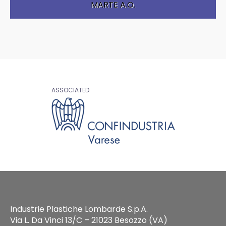
MARTE A.O.
ASSOCIATED
Industrie Plastiche Lombarde S.p.A.
Via L. Da Vinci 13/C – 21023 Besozzo (VA)