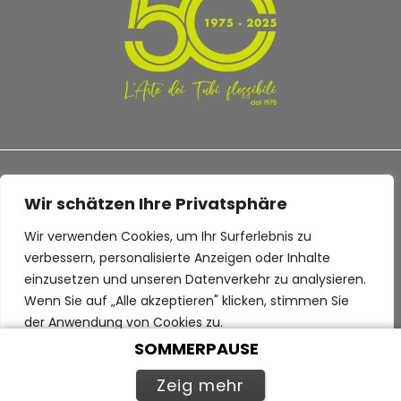
Wir schätzen Ihre Privatsphäre
Wir verwenden Cookies, um Ihr Surferlebnis zu
TERMS AND CONDITIONS
PRIVACY POLICY
verbessern, personalisierte Anzeigen oder Inhalte
einzusetzen und unseren Datenverkehr zu analysieren.
Wenn Sie auf „Alle akzeptieren" klicken, stimmen Sie
der Anwendung von Cookies zu.
SOMMERPAUSE
© 2022 Industrie Plastiche Lombarde S.p.a. - P.IVA 00413650128
Anpassen
Alles ablehnen
Alle akzeptieren
Zeig mehr