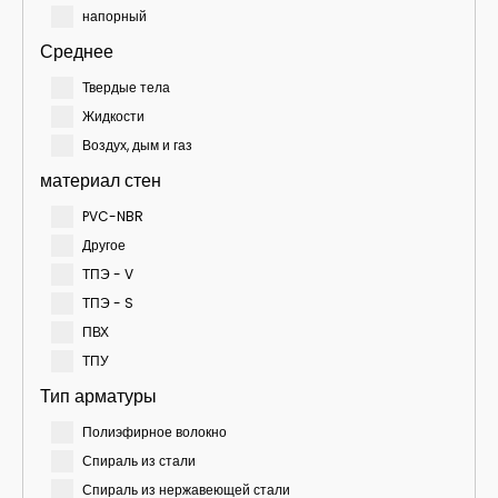
напорный
Среднее
Твердые тела
Жидкости
Воздух, дым и газ
материал стен
PVC-NBR
Другое
ТПЭ - V
ТПЭ - S
ПВХ
ТПУ
Тип арматуры
Полиэфирное волокно
Спираль из стали
Спираль из нержавеющей стали