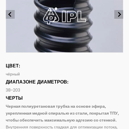
Шлюзы для пищи
Всасывание и подача пищевых продуктов и напитков
промышленность
Фармацевтические шланги
Пищевая
Всасывание и доставка фармацевтической продукции
Системное соединение
строительство
Шланговые фитинги и аксессуары
Сельское хозяйство
ЦВЕТ:
чёрный
ДИАПАЗОНЕ ДИАМЕТРОВ:
38-203
ЧЕРТЫ
Черная полиуретановая трубка на основе эфира,
укрепленная медной спиралью из стали, покрытая ТПУ,
чтобы обеспечить максимальную адгезию со стенкой.
Внутренняя поверхность гладкая для оптимизации потока,