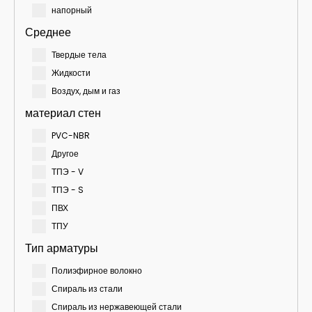
напорный
Среднее
Твердые тела
Жидкости
Воздух, дым и газ
материал стен
PVC-NBR
Другое
ТПЭ - V
ТПЭ - S
ПВХ
ТПУ
Тип арматуры
Полиэфирное волокно
Спираль из стали
Спираль из нержавеющей стали