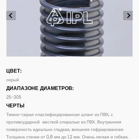
Шлюзы для пищи
Всасывание и подача пищевых продуктов и напитков
промышленность
Фармацевтические шланги
Пищевая
Всасывание и доставка фармацевтической продукции
Системное соединение
строительство
Шланговые фитинги и аксессуары
Сельское хозяйство
ЦВЕТ:
серый
ДИАПАЗОНЕ ДИАМЕТРОВ:
25-305
ЧЕРТЫ
Темно-серая пластифицированная шланг из ПВХ, с
противоударной жесткой спиралью из ПВХ. Внутренняя
поверхность идеально гладкая, внешняя гофрированная.
Толщина стенки от 0,8 мм до 1,2 мм. Очень легкая и гибкая,