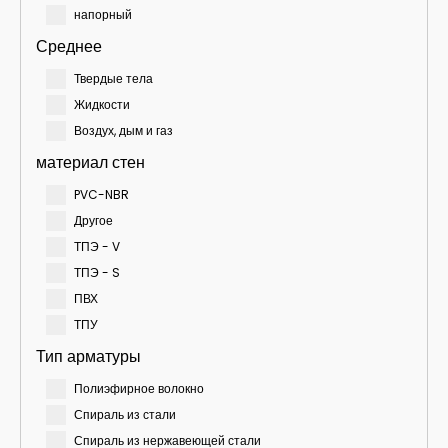
напорный
Среднее
Твердые тела
Жидкости
Воздух, дым и газ
материал стен
PVC-NBR
Другое
ТПЭ - V
ТПЭ - S
ПВХ
ТПУ
Тип арматуры
Полиэфирное волокно
Спираль из стали
Спираль из нержавеющей стали