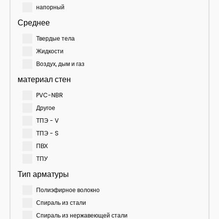
напорный
Среднее
Твердые тела
Жидкости
Воздух, дым и газ
материал стен
PVC-NBR
Другое
ТПЭ - V
ТПЭ - S
ПВХ
ТПУ
Тип арматуры
Полиэфирное волокно
Спираль из стали
Спираль из нержавеющей стали