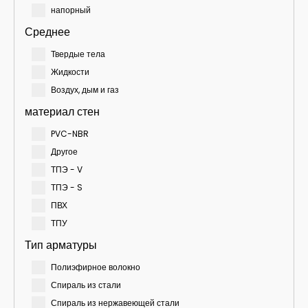
напорный
Среднее
Твердые тела
Жидкости
Воздух, дым и газ
материал стен
PVC-NBR
Другое
ТПЭ - V
ТПЭ - S
ПВХ
ТПУ
Тип арматуры
Полиэфирное волокно
Спираль из стали
Спираль из нержавеющей стали