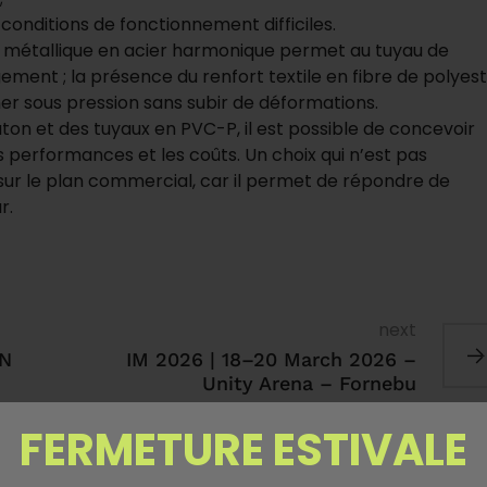
conditions de fonctionnement difficiles.
t métallique en acier harmonique permet au tuyau de
gement ; la présence du renfort textile en fibre de polyes
er sous pression sans subir de déformations.
ton et des tuyaux en PVC-P, il est possible de concevoir
s performances et les coûts. Un choix qui n’est pas
sur le plan commercial, car il permet de répondre de
r.
next
ON
IM 2026 | 18–20 March 2026 –
Unity Arena – Fornebu
FERMETURE ESTIVALE