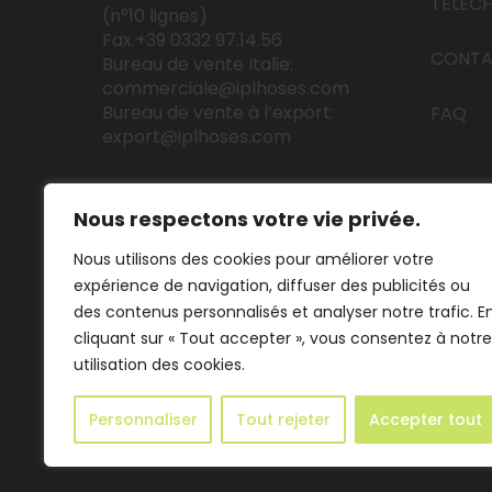
TELEC
(n°10 lignes)
Fax.+39 0332 97.14.56
CONT
Bureau de vente Italie:
commerciale@iplhoses.com
Bureau de vente à l’export:
FAQ
export@iplhoses.com
Nous respectons votre vie privée.
Nous utilisons des cookies pour améliorer votre
expérience de navigation, diffuser des publicités ou
des contenus personnalisés et analyser notre trafic. E
cliquant sur « Tout accepter », vous consentez à notre
utilisation des cookies.
© 2022 Industrie Plastiche Lombarde S.p.a. - P.IVA 004136
Personnaliser
Tout rejeter
Accepter tout