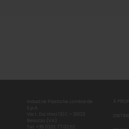
À PRO
Industrie Plastiche Lombarde
S.p.A.
Via L. Da Vinci 13/C – 21023
DISTRI
Besozzo (VA)
Tel. +39 0332 77.02.52