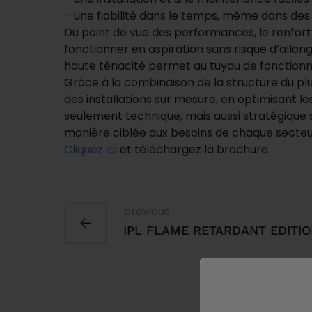
– une fiabilité dans le temps, même dans des 
Du point de vue des performances, le renfor
fonctionner en aspiration sans risque d’allon
haute ténacité permet au tuyau de fonctionn
Grâce à la combinaison de la structure du plu
des installations sur mesure, en optimisant le
seulement technique, mais aussi stratégique 
manière ciblée aux besoins de chaque secteu
Cliquez ici
et téléchargez la brochure
previous
IPL FLAME RETARDANT EDITI