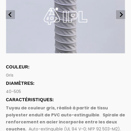
Aspiration et évacuation de liquides et d'eaux usées
Tuyaux alimentaires
Chimique et carburants
Aspiration et transfert de produits alimentaires et de boi
ssons
Pharmaceutique
Tuyaux pharmaceutiques
Aspiration et transfert de produits pharmaceutiques
Vidange des fosses
Raccords
Raccords de tuyaux et accessoires
Bois
COULEUR:
Gris
DIAMÈTRES:
40-505
CARACTÉRISTIQUES:
Tuyau de couleur gris, réalisé à partir de tissu
polyester enduit de PVC auto-extinguible
.
Spirale de
renforcement en acier incorporée entre les deux
couches.
Auto-extinguible (UL 94 V-0; NFP 92 503-M2).