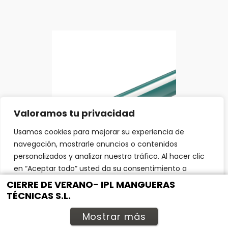
Valoramos tu privacidad
Usamos cookies para mejorar su experiencia de
navegación, mostrarle anuncios o contenidos
personalizados y analizar nuestro tráfico. Al hacer clic
en “Aceptar todo” usted da su consentimiento a
Prodotto
nuestro uso de las cookies.
CIERRE DE VERANO- IPL MANGUERAS
PLUTONE PRESS
TÉCNICAS S.L.
Personalizar
Rechazar todo
Aceptar todo
CHEMICAL
Mostrar más