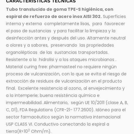
CARACTERÍSTICAS TÉCNICAS
Tubo translucido de goma TPE-S higiénica, con
espiral de refuerzo de acero inox AISI 302.
Superficies
interna y externa completamente lisas, para favorecer
el paso de sustancias y para facilitar la limpieza y la
desinfección antes y después del uso. Altamente neutral
a olores y a sabores, preservando las propriedades
organolépticas de las sustancias transportadas.
Resistente a la hidrolisi y a los ataques microbianos .
Material curing free: pharmasteel no requiere ningún
proceso de vulcanización, con lo que se evita el riesgo de
extracción de residuos de vulcanización en el producto
final. Excelente resistencia al ozono, al envejecimiento y
a la intemperie; buena resisténcia química e
impermeabilidad. Alimentario, según UE 10/2011 (clase A, B,
C, D1), FDA Regulations (CFR-21- 177.2600). Idóneo para el
sector farmacéutico según la normativa internacional
USP CLASS VI. Conductivo conectando la espiral a
2
tierra(R<10
Ohm/m).