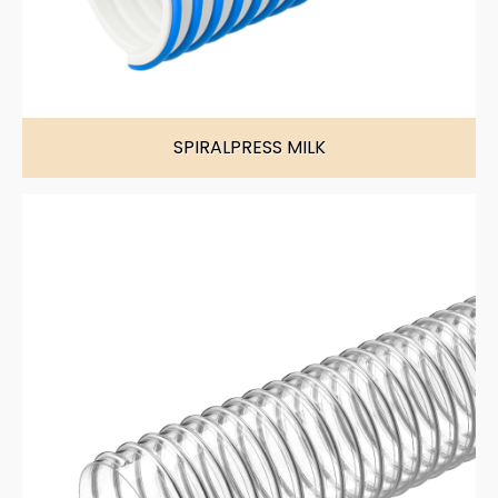
Química y carburantes
Farmacéutica
Bombeo e aspiración de aguas residuales
SPIRALPRESS MILK
Madera