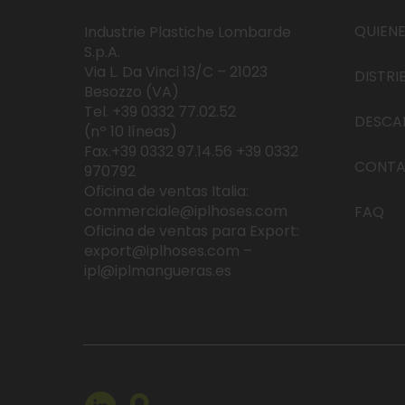
Química y carburantes
Mangueras para líquidos
QUIEN
Industrie Plastiche Lombarde
Aspiración y descarga de líquidos y agu
Farmacéutica
S.p.A.
as residuales
Via L. Da Vinci 13/C – 21023
DISTRI
Bombeo e aspiración de aguas
Mangueras alimentarias
Besozzo (VA)
residuales
Aspiración y suministro de alimentos y be
Tel. +39 0332 77.02.52
bidas
DESCA
Madera
(nº 10 líneas)
Mangueras farmacéuticas
Fax.+39 0332 97.14.56 +39 0332
Aspiración y suministro de productos far
CONT
macéuticos
970792
Oficina de ventas Italia:
Sistemas de conexión
commerciale@iplhoses.com
FAQ
Racores y accesorios para mangueras
Oficina de ventas para Export:
export@iplhoses.com –
ipl@iplmangueras.es