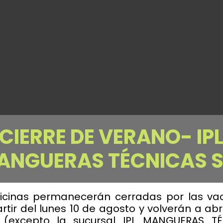
CIERRE DE VERANO- IP
ANGUERAS TÉCNICAS S.
ficinas permanecerán cerradas por las va
tir del lunes 10 de agosto y volverán a abri
(excepto la sucursal IPL MANGUERAS T