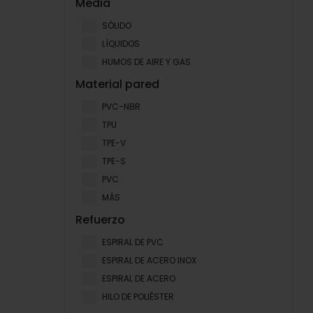
Media
SÓLIDO
LÍQUIDOS
HUMOS DE AIRE Y GAS
Material pared
PVC-NBR
TPU
TPE-V
TPE-S
PVC
MÁS
Refuerzo
ESPIRAL DE PVC
ESPIRAL DE ACERO INOX
ESPIRAL DE ACERO
HILO DE POLIÉSTER