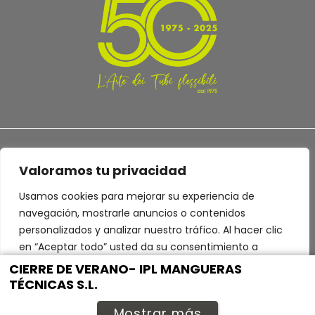
Valoramos tu privacidad
Usamos cookies para mejorar su experiencia de
TERMS AND CONDITIONS
PRIVACY POLICY
navegación, mostrarle anuncios o contenidos
personalizados y analizar nuestro tráfico. Al hacer clic
en “Aceptar todo” usted da su consentimiento a
nuestro uso de las cookies.
CIERRE DE VERANO- IPL MANGUERAS
TÉCNICAS S.L.
© 2022 Industrie Plastiche Lombarde S.p.a. - P.IVA 00413650128
Personalizar
Rechazar todo
Aceptar todo
Mostrar más