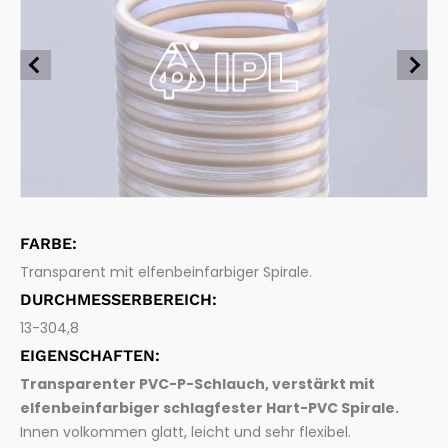
ssern
Lebensmittelechtschäuche
Chemie, Öl-und Kraftstoffe
Absaugung und Förderung von Lebensmitteln und Getr
änken
Pharmaindustrie
Pharmaschläuche
Absaugung und Förderung von pharmazeutischen Pro
dukten
Abfallsmanagement
Verbindungssysteme
Holzindustrie
Schlaucharmaturen und Zubehör
FARBE:
Transparent mit elfenbeinfarbiger Spirale.
DURCHMESSERBEREICH:
13-304,8
EIGENSCHAFTEN:
Transparenter PVC-P-Schlauch, verstärkt mit
elfenbeinfarbiger schlagfester Hart-PVC Spirale.
Innen volkommen glatt, leicht und sehr flexibel.