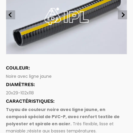
Aspiration et évacuation de liquides et d'eaux usées
Tuyaux alimentaires
Chimique et carburants
Aspiration et transfert de produits alimentaires et de boi
ssons
Pharmaceutique
Tuyaux pharmaceutiques
Aspiration et transfert de produits pharmaceutiques
Vidange des fosses
Raccords
Raccords de tuyaux et accessoires
Bois
COULEUR:
Noire avec ligne jaune
DIAMÈTRES:
20x29-102x118
CARACTÉRISTIQUES:
Tuyau de couleur noire avec ligne jaune, en
composé spécial de PVC-P, avec renfort textile de
polyester et spirale en acier.
Très flexible, lisse et
maniable ;résiste aux basses températures.