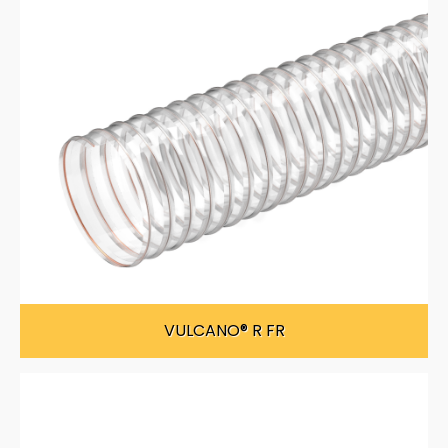
VULCANO® R FR