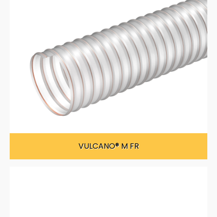
VULCANO® M FR