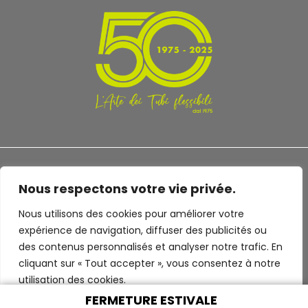
Nous respectons votre vie privée.
Nous utilisons des cookies pour améliorer votre
TERMS AND CONDITIONS
PRIVACY POLICY
expérience de navigation, diffuser des publicités ou
des contenus personnalisés et analyser notre trafic. En
cliquant sur « Tout accepter », vous consentez à notre
utilisation des cookies.
FERMETURE ESTIVALE
© 2022 Industrie Plastiche Lombarde S.p.a. - P.IVA 00413650128